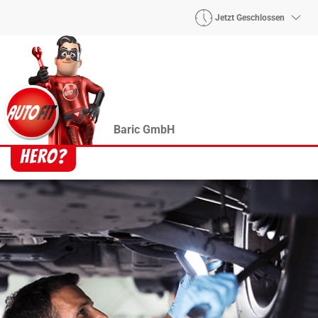
Jetzt Geschlossen
Baric GmbH
Heroes? Findet man bei uns!
Wie auch wir bringen Handmaker Herby, Rollin‘
Robby und Engineering Esy mit ihrer Superpower
jeden Wagen wieder auf die Bahn.